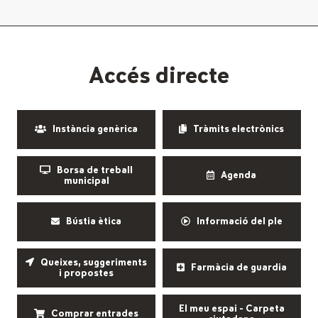
Accés directe
Instància genèrica
Tràmits electrònics
Borsa de treball
Agenda
municipal
Bústia ètica
Informació del ple
Queixes, suggeriments
Farmàcia de guardia
i propostes
El meu espai - Carpeta
Comprar entrades