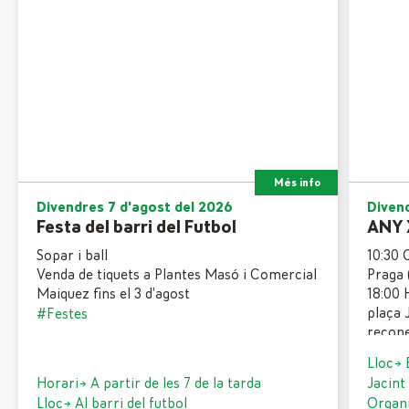
Més info
Divendres 7 d'agost del 2026
Diven
Festa del barri del Futbol
ANY 
Sopar i ball
10:30 
Venda de tiquets a Plantes Masó i Comercial
Praga 
Maiquez fins el 3 d’agost
18:00 
plaça 
#Festes
recone
#Gent
Lloc→ 
Horari→ A partir de les 7 de la tarda
Jacint
Lloc→ Al barri del futbol
Organi