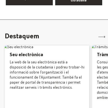
ciutadana
Destaquem
Seu electrònica
Tràmi
La web de la seu electrònica està a
Consul
disposició de la ciutadania i podreu trobar-hi
les ges
informació sobre l’organització i el
d’aten
funcionament de l’Ajuntament. També fa el
electes
paper de portal de transparència i permet
També 
realitzar serveis i tràmits electrònics.
relaci
domici
ambien