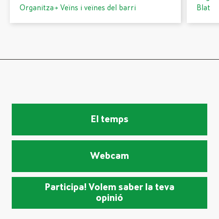
Organitza→ Veïns i veïnes del barri
Blat
El temps
Webcam
Participa! Volem saber la teva
opinió