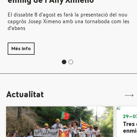
enmig de l’Any Ximeno
El dissabte 8 d’agost es farà la presentació del nou
capgròs Josep Ximeno amb una tornaboda com les
d'abans
Més info
Actualitat
29—0
Tres 
enmi