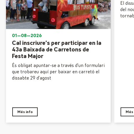
El dis
del no
torna
01—08—2026
Cal inscriure’s per participar en la
43a Baixada de Carretons de
Festa Major
És obligat apuntar-se a través d’un formulari
que trobareu aquí per baixar en carretó el
dissabte 29 d’agost
Més info
Més 