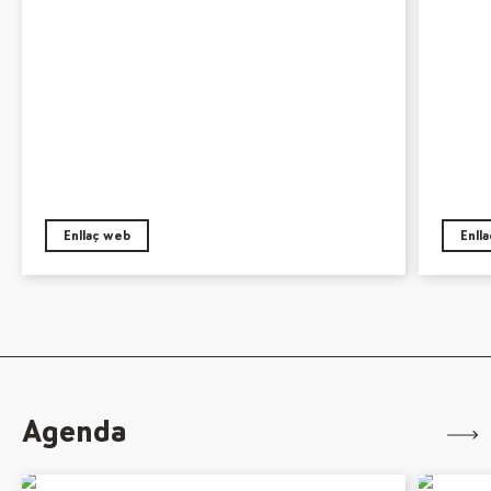
Enllaç web
Enll
Agenda